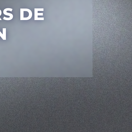
RS
DE
N