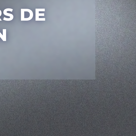
RS
DE
N