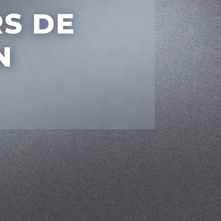
RS
DE
N